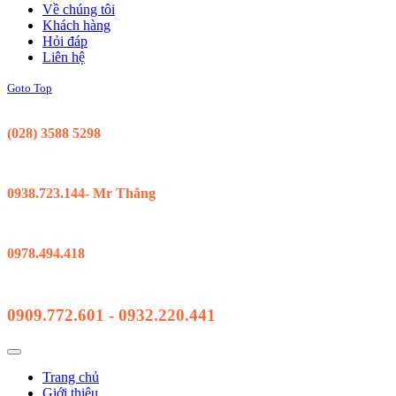
Về chúng tôi
Khách hàng
Hỏi đáp
Liên hệ
Goto Top
Support 24/7
(028) 3588 5298
Kinh Doanh Hồ Chí Minh
0938.723.144- Mr Thắng
Kinh Doanh Đà Nẵng
0978.494.418
Hỗ Trợ Kỹ Thuật
0909.772.601 - 0932.220.441
Trang chủ
Giới thiệu