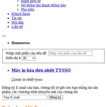
Bảng điện tử
Hệ thống âm thanh thông báo
Phụ kiện
Khách hàng
Tin tức
Hỏi đáp
Liên hệ
Home
arrow
Nhập một phần của tiêu đề
Hiển thị #
Máy in hóa đơn nhiệt TYSSO
Đăng ký E-mail của bạn, chúng tôi sẽ gửi cho bạn thông tin sản
phẩm, các chương trình khuyến mãi của chúng tôi.