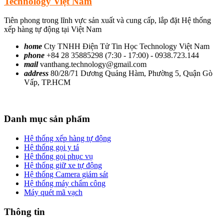
Technology Việt Nam
Tiên phong trong lĩnh vực sản xuất và cung cấp, lắp đặt Hệ thống
xếp hàng tự động tại Việt Nam
home
Cty TNHH Điện Tử Tin Học Technology Việt Nam
phone
+84 28 35885298 (7:30 - 17:00) - 0938.723.144
mail
vanthang.technology@gmail.com
address
80/28/71 Dương Quảng Hàm, Phường 5, Quận Gò
Vấp, TP.HCM
Danh mục sản phẩm
Hệ thống xếp hàng tự động
Hệ thống gọi y tá
Hệ thống gọi phục vụ
Hệ thống giữ xe tự động
Hệ thống Camera giám sát
Hệ thống máy chấm công
Máy quét mã vạch
Thông tin