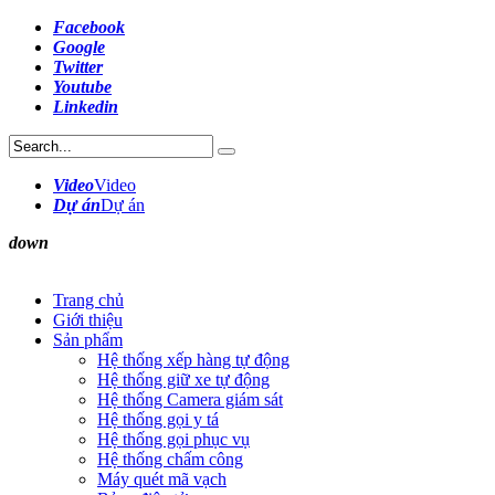
Facebook
Google
Twitter
Youtube
Linkedin
Video
Video
Dự án
Dự án
down
Trang chủ
Giới thiệu
Sản phẩm
Hệ thống xếp hàng tự động
Hệ thống giữ xe tự động
Hệ thống Camera giám sát
Hệ thống gọi y tá
Hệ thống gọi phục vụ
Hệ thống chấm công
Máy quét mã vạch