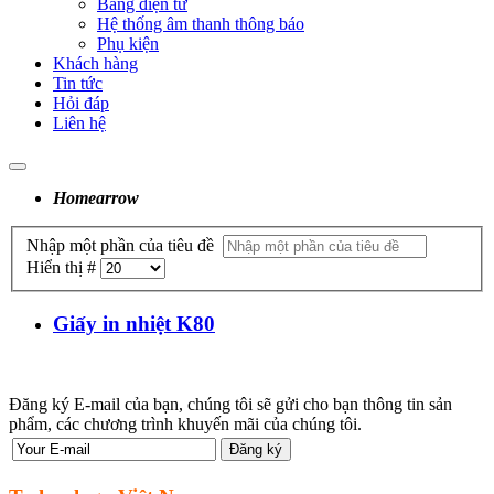
Bảng điện tử
Hệ thống âm thanh thông báo
Phụ kiện
Khách hàng
Tin tức
Hỏi đáp
Liên hệ
Home
arrow
Nhập một phần của tiêu đề
Hiển thị #
Giấy in nhiệt K80
Đăng ký E-mail của bạn, chúng tôi sẽ gửi cho bạn thông tin sản
phẩm, các chương trình khuyến mãi của chúng tôi.