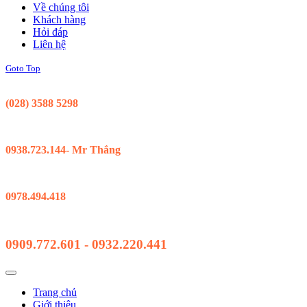
Về chúng tôi
Khách hàng
Hỏi đáp
Liên hệ
Goto Top
Support 24/7
(028) 3588 5298
Kinh Doanh Hồ Chí Minh
0938.723.144- Mr Thắng
Kinh Doanh Đà Nẵng
0978.494.418
Hỗ Trợ Kỹ Thuật
0909.772.601 - 0932.220.441
Trang chủ
Giới thiệu