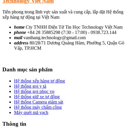
Technology Việt Nam
Tiên phong trong lĩnh vực sản xuất và cung cấp, lắp đặt Hệ thống
xếp hàng tự động tại Việt Nam
home
Cty TNHH Điện Tử Tin Học Technology Việt Nam
phone
+84 28 35885298 (7:30 - 17:00) - 0938.723.144
mail
vanthang.technology@gmail.com
address
80/28/71 Dương Quảng Hàm, Phường 5, Quận Gò
Vấp, TP.HCM
Danh mục sản phẩm
Hệ thống xếp hàng tự động
Hệ thống gọi y tá
Hệ thống gọi phục vụ
Hệ thống giữ xe tự động
Hệ thống Camera giám sát
Hệ thống máy chấm công
Máy quét mã vạch
Thông tin