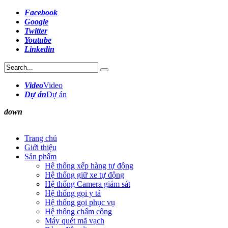
Facebook
Google
Twitter
Youtube
Linkedin
Video
Video
Dự án
Dự án
down
Trang chủ
Giới thiệu
Sản phẩm
Hệ thống xếp hàng tự động
Hệ thống giữ xe tự động
Hệ thống Camera giám sát
Hệ thống gọi y tá
Hệ thống gọi phục vụ
Hệ thống chấm công
Máy quét mã vạch