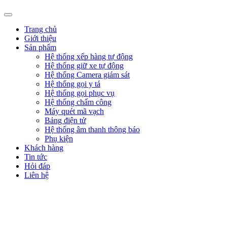
Trang chủ
Giới thiệu
Sản phẩm
Hệ thống xếp hàng tự động
Hệ thống giữ xe tự động
Hệ thống Camera giám sát
Hệ thống gọi y tá
Hệ thống gọi phục vụ
Hệ thống chấm công
Máy quét mã vạch
Bảng điện tử
Hệ thống âm thanh thông báo
Phụ kiện
Khách hàng
Tin tức
Hỏi đáp
Liên hệ