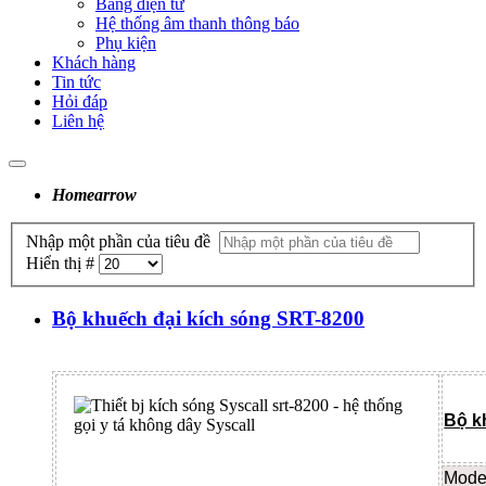
Bảng điện tử
Hệ thống âm thanh thông báo
Phụ kiện
Khách hàng
Tin tức
Hỏi đáp
Liên hệ
Home
arrow
Nhập một phần của tiêu đề
Hiển thị #
Bộ khuếch đại kích sóng SRT-8200
Bộ k
Mode