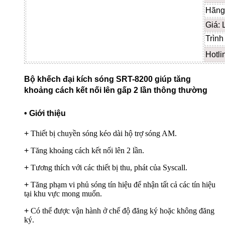
Hãng
Giá:
Trình
Hotli
Bộ khếch đại kích sóng SRT-8200 giúp tăng
khoảng cách kết nối lên gấp 2 lần thông thường
• Giới thiệu
Bộ khuếch đại kích sóng SRT-820
0
+
Thiết bị chuyền sóng kéo dài hộ trợ sóng AM.
+
Tăng khoảng cách kết nối lên 2 lần.
+
Tương thích với các thiết bị thu, phát của Syscall.
+
Tăng phạm vi phủ sóng tín hiệu để nhận tất cả các tín hiệu
tại khu vực mong muốn.
+
Có thể được vận hành ở chế độ đăng ký hoặc không đăng
ký.