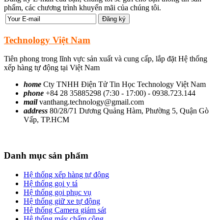
phẩm, các chương trình khuyến mãi của chúng tôi.
Technology Việt Nam
Tiên phong trong lĩnh vực sản xuất và cung cấp, lắp đặt Hệ thống
xếp hàng tự động tại Việt Nam
home
Cty TNHH Điện Tử Tin Học Technology Việt Nam
phone
+84 28 35885298 (7:30 - 17:00) - 0938.723.144
mail
vanthang.technology@gmail.com
address
80/28/71 Dương Quảng Hàm, Phường 5, Quận Gò
Vấp, TP.HCM
Danh mục sản phẩm
Hệ thống xếp hàng tự động
Hệ thống gọi y tá
Hệ thống gọi phục vụ
Hệ thống giữ xe tự động
Hệ thống Camera giám sát
Hệ thống máy chấm công