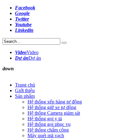
Facebook
Google
Twitter
Youtube
Linkedin
Video
Video
Dự án
Dự án
down
Trang chủ
Giới thiệu
Sản phẩm
Hệ thống xếp hàng tự động
Hệ thống giữ xe tự động
Hệ thống Camera giám sát
Hệ thống gọi y tá
Hệ thống gọi phục vụ
Hệ thống chấm công
Máy quét mã vạch