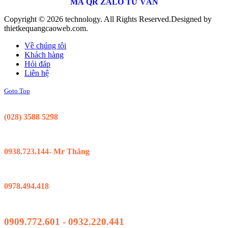
MÃ QR ZALO TƯ VẤN
Copyright © 2026 technology. All Rights Reserved.
Designed by
thietkequangcaoweb.com.
Về chúng tôi
Khách hàng
Hỏi đáp
Liên hệ
Goto Top
Support 24/7
(028) 3588 5298
Kinh Doanh Hồ Chí Minh
0938.723.144- Mr Thắng
Kinh Doanh Đà Nẵng
0978.494.418
Hỗ Trợ Kỹ Thuật
0909.772.601 - 0932.220.441