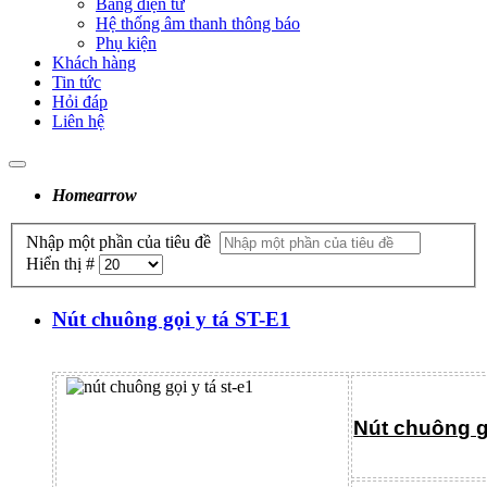
Bảng điện tử
Hệ thống âm thanh thông báo
Phụ kiện
Khách hàng
Tin tức
Hỏi đáp
Liên hệ
Home
arrow
Nhập một phần của tiêu đề
Hiển thị #
Nút chuông gọi y tá ST-E1
N
út chuông g