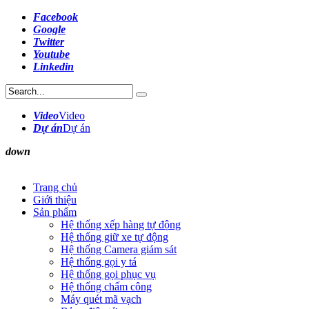
Facebook
Google
Twitter
Youtube
Linkedin
Video
Video
Dự án
Dự án
down
Trang chủ
Giới thiệu
Sản phẩm
Hệ thống xếp hàng tự động
Hệ thống giữ xe tự động
Hệ thống Camera giám sát
Hệ thống gọi y tá
Hệ thống gọi phục vụ
Hệ thống chấm công
Máy quét mã vạch