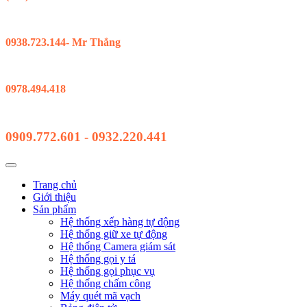
Kinh Doanh Hồ Chí Minh
0938.723.144- Mr Thắng
Kinh Doanh Đà Nẵng
0978.494.418
Hỗ Trợ Kỹ Thuật
0909.772.601 - 0932.220.441
Trang chủ
Giới thiệu
Sản phẩm
Hệ thống xếp hàng tự động
Hệ thống giữ xe tự động
Hệ thống Camera giám sát
Hệ thống gọi y tá
Hệ thống gọi phục vụ
Hệ thống chấm công
Máy quét mã vạch