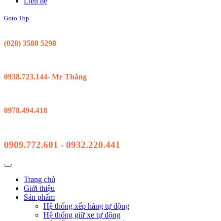
Liên hệ
Goto Top
Support 24/7
(028) 3588 5298
Kinh Doanh Hồ Chí Minh
0938.723.144- Mr Thắng
Kinh Doanh Đà Nẵng
0978.494.418
Hỗ Trợ Kỹ Thuật
0909.772.601 - 0932.220.441
Trang chủ
Giới thiệu
Sản phẩm
Hệ thống xếp hàng tự động
Hệ thống giữ xe tự động