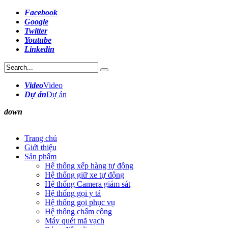
Facebook
Google
Twitter
Youtube
Linkedin
Video
Video
Dự án
Dự án
down
Trang chủ
Giới thiệu
Sản phẩm
Hệ thống xếp hàng tự động
Hệ thống giữ xe tự động
Hệ thống Camera giám sát
Hệ thống gọi y tá
Hệ thống gọi phục vụ
Hệ thống chấm công
Máy quét mã vạch