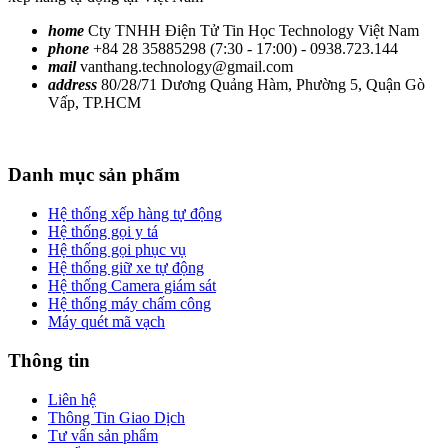
home
Cty TNHH Điện Tử Tin Học Technology Việt Nam
phone
+84 28 35885298 (7:30 - 17:00) - 0938.723.144
mail
vanthang.technology@gmail.com
address
80/28/71 Dương Quảng Hàm, Phường 5, Quận Gò
Vấp, TP.HCM
Danh mục sản phẩm
Hệ thống xếp hàng tự động
Hệ thống gọi y tá
Hệ thống gọi phục vụ
Hệ thống giữ xe tự động
Hệ thống Camera giám sát
Hệ thống máy chấm công
Máy quét mã vạch
Thông tin
Liên hệ
Thông Tin Giao Dịch
Tư vấn sản phẩm