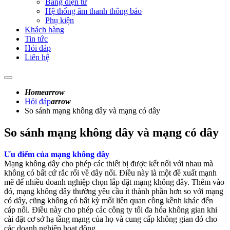
Bảng điện tử
Hệ thống âm thanh thông báo
Phụ kiện
Khách hàng
Tin tức
Hỏi đáp
Liên hệ
Home
arrow
Hỏi đáp
arrow
So sánh mạng không dây và mạng có dây
So sánh mạng không dây và mạng có dây
Ưu điểm của mạng không dây
Mạng không dây cho phép các thiết bị được kết nối với nhau mà
không có bất cứ rắc rối về dây nối. Điều này là một đề xuất mạnh
mẽ để nhiều doanh nghiệp chọn lắp đặt mạng không dây. Thêm vào
đó, mạng không dây thường yêu cầu ít thành phần hơn so với mạng
có dây, cũng không có bất kỳ mối liên quan cồng kềnh khác đến
cáp nối. Điều này cho phép các công ty tối đa hóa không gian khi
cài đặt cơ sở hạ tầng mạng của họ và cung cấp không gian đó cho
các doanh nghiệp hoạt động