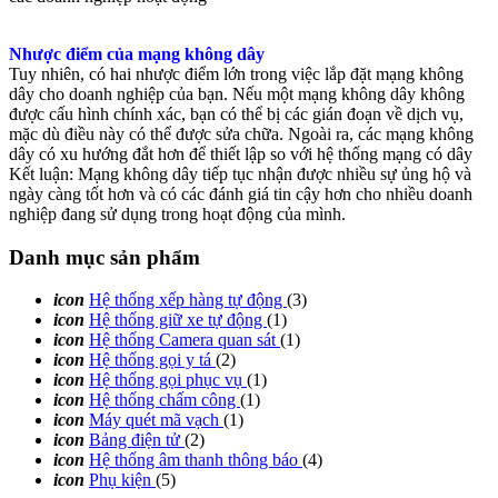
Nhược điểm của mạng không dây
Tuy nhiên, có hai nhược điểm lớn trong việc lắp đặt mạng không
dây cho doanh nghiệp của bạn. Nếu một mạng không dây không
được cấu hình chính xác, bạn có thể bị các gián đoạn về dịch vụ,
mặc dù điều này có thể được sửa chữa. Ngoài ra, các mạng không
dây có xu hướng đắt hơn để thiết lập so với hệ thống mạng có dây
Kết luận: Mạng không dây tiếp tục nhận được nhiều sự ủng hộ và
ngày càng tốt hơn và có các đánh giá tin cậy hơn cho nhiều doanh
nghiệp đang sử dụng trong hoạt động của mình.
Danh mục sản phẩm
icon
Hệ thống xếp hàng tự động
(3)
icon
Hệ thống giữ xe tự động
(1)
icon
Hệ thống Camera quan sát
(1)
icon
Hệ thống gọi y tá
(2)
icon
Hệ thống gọi phục vụ
(1)
icon
Hệ thống chấm công
(1)
icon
Máy quét mã vạch
(1)
icon
Bảng điện tử
(2)
icon
Hệ thống âm thanh thông báo
(4)
icon
Phụ kiện
(5)