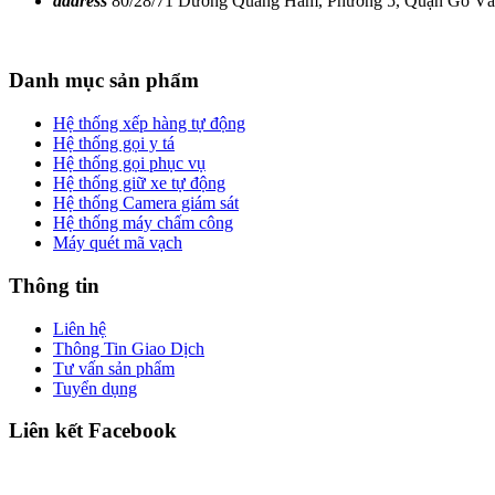
address
80/28/71 Dương Quảng Hàm, Phường 5, Quận Gò V
Danh mục sản phẩm
Hệ thống xếp hàng tự động
Hệ thống gọi y tá
Hệ thống gọi phục vụ
Hệ thống giữ xe tự động
Hệ thống Camera giám sát
Hệ thống máy chấm công
Máy quét mã vạch
Thông tin
Liên hệ
Thông Tin Giao Dịch
Tư vấn sản phẩm
Tuyển dụng
Liên kết Facebook