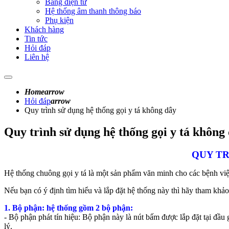
Bảng điện tử
Hệ thống âm thanh thông báo
Phụ kiện
Khách hàng
Tin tức
Hỏi đáp
Liên hệ
Home
arrow
Hỏi đáp
arrow
Quy trình sử dụng hệ thống gọi y tá không dây
Quy trình sử dụng hệ thống gọi y tá không
QUY TR
Hệ thống chuông gọi y tá là một sản phẩm văn minh cho các bệnh viện,
Nếu bạn có ý định tìm hiểu và lắp đặt hệ thống này thì hãy tham khảo b
1. Bộ phận: hệ thống gồm 2 bộ phận:
- Bộ phận phát tín hiệu: Bộ phận này là nút bấm được lắp đặt tại đầu
lý.