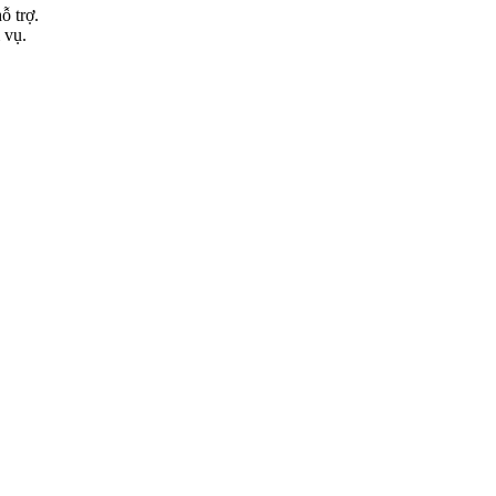
ỗ trợ.
 vụ.