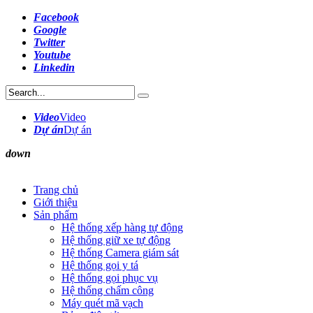
Facebook
Google
Twitter
Youtube
Linkedin
Video
Video
Dự án
Dự án
down
Trang chủ
Giới thiệu
Sản phẩm
Hệ thống xếp hàng tự động
Hệ thống giữ xe tự động
Hệ thống Camera giám sát
Hệ thống gọi y tá
Hệ thống gọi phục vụ
Hệ thống chấm công
Máy quét mã vạch