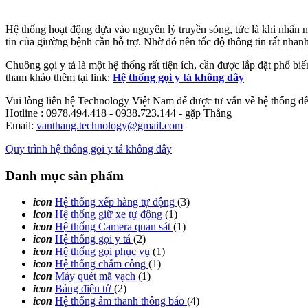
Hệ thống hoạt động dựa vào nguyên lý truyền sóng, tức là khi nhấn nút,
tin của giường bệnh cần hỗ trợ. Nhờ đó nên tốc độ thông tin rất nhan
Chuông gọi y tá là một hệ thống rất tiện ích, cần được lắp đặt phổ biế
tham khảo thêm tại link:
Hệ thống gọi y tá không dây
Vui lòng liên hệ Technology Việt Nam để được tư vấn về hệ thống để 
Hotline : 0978.494.418 - 0938.723.144 - gặp Thắng
Email:
vanthang.technology@gmail.com
Quy trình hệ thống gọi y tá không dây
Danh mục sản phẩm
icon
Hệ thống xếp hàng tự động
(3)
icon
Hệ thống giữ xe tự động
(1)
icon
Hệ thống Camera quan sát
(1)
icon
Hệ thống gọi y tá
(2)
icon
Hệ thống gọi phục vụ
(1)
icon
Hệ thống chấm công
(1)
icon
Máy quét mã vạch
(1)
icon
Bảng điện tử
(2)
icon
Hệ thống âm thanh thông báo
(4)