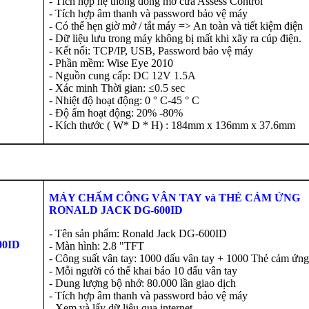
- Tích hợp hệ thống đóng mở cửa Assess Control
- Tích hợp âm thanh và password bảo vệ máy
- Có thể hẹn giờ mở / tắt máy => An toàn và tiết kiệm điện
- Dữ liệu lưu trong máy không bị mất khi xãy ra cúp điện.
- Kết nối: TCP/IP, USB, Password bảo vệ máy
- Phần mềm: Wise Eye 2010
- Nguồn cung cấp: DC 12V 1.5A
- Xác minh Thời gian: ≤0.5 sec
- Nhiệt độ hoạt động: 0 ° C-45 ° C
- Độ ẩm hoạt động: 20% -80%
- Kích thước ( W* D * H) : 184mm x 136mm x 37.6mm
MÁY CHẤM CÔNG VÂN TAY
và
THẺ CẢM ỨNG
RONALD JACK DG-600ID
- Tên sản phẩm: Ronald Jack DG-600ID
00ID
- Màn hình: 2.8 "TFT
- Công suất vân tay: 1000 dấu vân tay + 1000 Thẻ cảm ứng
- Mỗi người có thể khai báo 10 dấu vân tay
- Dung lượng bộ nhớ: 80.000 lần giao dịch
- Tích hợp âm thanh và password bảo vệ máy
- Xem và lấy dữ liệu qua internet