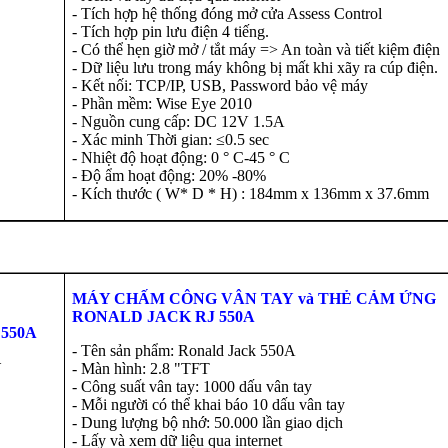
- Tích hợp hệ thống đóng mở cửa Assess Control
- Tích hợp pin lưu điện 4 tiếng.
- Có thể hẹn giờ mở / tắt máy => An toàn và tiết kiệm điện
- Dữ liệu lưu trong máy không bị mất khi xãy ra cúp điện.
- Kết nối: TCP/IP, USB, Password bảo vệ máy
- Phần mềm: Wise Eye 2010
- Nguồn cung cấp: DC 12V 1.5A
- Xác minh Thời gian: ≤0.5 sec
- Nhiệt độ hoạt động: 0 ° C-45 ° C
- Độ ẩm hoạt động: 20% -80%
- Kích thước ( W* D * H) : 184mm x 136mm x 37.6mm
MÁY CHẤM CÔNG VÂN TAY
và
THẺ CẢM ỨNG
RONALD JACK RJ 550A
 550A
- Tên sản phẩm: Ronald Jack 550A
U
- Màn hình: 2.8 "TFT
- Công suất vân tay: 1000 dấu vân tay
- Mỗi người có thể khai báo 10 dấu vân tay
- Dung lượng bộ nhớ: 50.000 lần giao dịch
- Lấy và xem dữ liệu qua internet