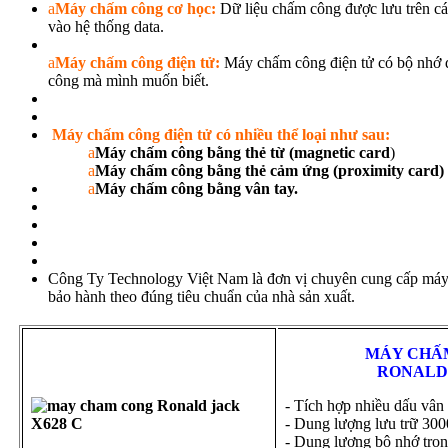
a
Máy chấm công cơ học:
Dữ liệu chấm công được lưu trên các
vào hệ thống data.
a
Máy chấm công điện tử:
Máy chấm công điện tử có bộ nhớ đ
công mà mình muốn biết.
Máy chấm công điện tử có nhiều thể loại như sau:
a
Máy chấm công bằng thẻ từ (magnetic card
)
a
Máy chấm công bằng thẻ cảm ứng (proximity card)
a
Máy chấm công bằng vân tay.
Công Ty Technology Việt Nam là đơn vị chuyên cung cấp máy 
bảo hành theo đúng tiêu chuẩn của nhà sản xuất.
MÁY CHẤM CÔ
RONALD JAC
- Tích hợp nhiều dấu vân 
- Dung lượng lưu trữ 300
- Dung lượng bộ nhớ tro