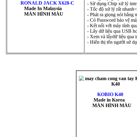
RONALD JACK X628-C
- Sử dụng Chip xử lý inte
Made In Malaysia
- Tốc độ xử lý rất nhanh
MÀN HÌNH MÀU
- Phát ra giọng nói bằng 
- Có Password bảo vệ máy
- Kết nối với máy tính q
- Lấy dữ liệu qua USB ho
- Xem và lấydữ liệu qua i
- Hiển thị tên người sử 
KOBIO K40
Made in Korea
MÀN HÌNH MÀU