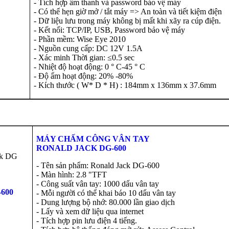
- Tích hợp âm thanh và password bảo vệ máy
- Có thể hẹn giờ mở / tắt máy => An toàn và tiết kiệm điện
- Dữ liệu lưu trong máy không bị mất khi xãy ra cúp điện.
- Kết nối: TCP/IP, USB, Password bảo vệ máy
- Phần mềm: Wise Eye 2010
- Nguồn cung cấp: DC 12V 1.5A
- Xác minh Thời gian: ≤0.5 sec
- Nhiệt độ hoạt động: 0 ° C-45 ° C
- Độ ẩm hoạt động: 20% -80%
- Kích thước ( W* D * H) : 184mm x 136mm x 37.6mm
MÁY CHẤM CÔNG VÂN TAY
RONALD JACK DG-600
- Tên sản phẩm: Ronald Jack DG-600
- Màn hình: 2.8 "TFT
- Công suất vân tay: 1000 dấu vân tay
600
- Mỗi người có thể khai báo 10 dấu vân tay
- Dung lượng bộ nhớ: 80.000 lần giao dịch
- Lấy và xem dữ liệu qua internet
- Tích hợp pin lưu điện 4 tiếng.