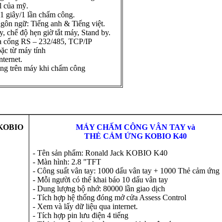
l của mỹ.
<1 giây/1 lần chấm công.
ngôn ngữ: Tiếng anh & Tiếng việt.
, chế độ hẹn giờ tắt máy, Stand by.
ua cổng RS – 232/485, TCP/IP
ặc từ máy tính
nternet.
dụng trên máy khi chấm công
MÁY CHẤM CÔNG VÂN TAY và
THẺ CẢM ỨNG
KOBIO K40
- Tên sản phẩm: Ronald Jack KOBIO K40
- Màn hình: 2.8 "TFT
- Công suất vân tay: 1000 dấu vân tay + 1000 Thẻ cảm ứng
- Mỗi người có thể khai báo 10 dấu vân tay
- Dung lượng bộ nhớ: 80000 lần giao dịch
- Tích hợp hệ thống đóng mở cửa Assess Control
- Xem và lấy dữ liệu qua internet.
- Tích hợp pin lưu điện 4 tiếng