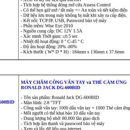
- Tích hợp hệ thống đóng mở cửa Assess Control
- Có thể hẹn giờ mở / tắt máy => An toàn và tiết kiệm điện
- Dữ liệu lưu trong máy không bị mất khi xãy ra cúp điện.
- Kết nối: TCP/IP, USB, Password bảo vệ máy
- Phần mềm: Wise Eye 2010
- Nguồn cung cấp: DC 12V 1.5A
- Xác minh Thời gian: ≤0.5 sec
- Nhiệt độ hoạt động: 0 ° C-45 ° C
- Độ ẩm hoạt động: 20% -80%
- Kích thước ( W* D * H) : 184mm x 136mm x 37.6mm
MÁY CHẤM CÔNG VÂN TAY
và
THẺ CẢM ỨNG
RONALD JACK DG-600BID
- Tên sản phẩm: Ronald Jack DG-600BID
600BID
- Màn hình: 2.8 "TFT
- Công suất vân tay: 1000 dấu vân tay + 1000 Thẻ cảm ứn
U
- Mỗi người có thể khai báo 10 dấu vân tay
- Dung lượng bộ nhớ: 80.000 lần giao dịch
- Tích hợp âm thanh và password bảo vệ máy
- Xem và lấy dữ liệu qua internet