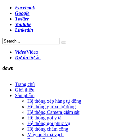
Facebook
Google
Twitter
Youtube
Linkedin
Video
Video
Dự án
Dự án
down
Trang chủ
Giới thiệu
Sản phẩm
Hệ thống xếp hàng tự động
Hệ thống giữ xe tự động
Hệ thống Camera giám sát
Hệ thống gọi y tá
Hệ thống gọi phục vụ
Hệ thống chấm công
Máy quét mã vạch