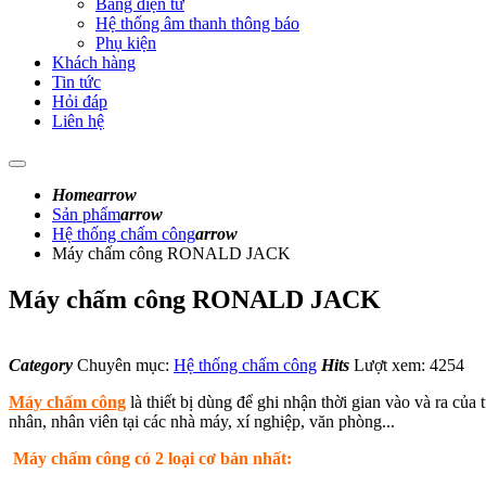
Bảng điện tử
Hệ thống âm thanh thông báo
Phụ kiện
Khách hàng
Tin tức
Hỏi đáp
Liên hệ
Home
arrow
Sản phẩm
arrow
Hệ thống chấm công
arrow
Máy chấm công RONALD JACK
Máy chấm công RONALD JACK
Category
Chuyên mục:
Hệ thống chấm công
Hits
Lượt xem: 4254
Máy chấm công
là thiết bị dùng để ghi nhận thời gian vào và ra củ
nhân, nhân viên tại các nhà máy, xí nghiệp, văn phòng...
Máy chấm công có 2 loại cơ bản nhất: